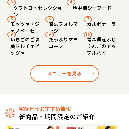
3
4
クワトロ・セレクショ
地中海シーフード
ン
5
6
7
モッツァ・ジ
贅沢フォルマ
カルボナーラ
ェノベーゼ
ッジ
8
9
10
いちごのご褒
たっぷりマヨ
青森県産ふじ
美ドルチェピ
コーン
りんごのアッ
ッツァ
プルパイ
メニューを見る
宅配ピザおすすめ情報
新商品・期間限定のご紹介