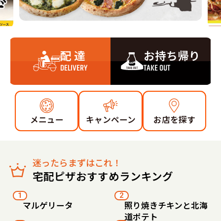
配 達
お持ち帰り
DELIVERY
TAKE OUT
メニュー
キャンペーン
お店を探す
迷ったらまずはこれ！
宅配ピザおすすめランキング
1
2
マルゲリータ
照り焼きチキンと北海
道ポテト