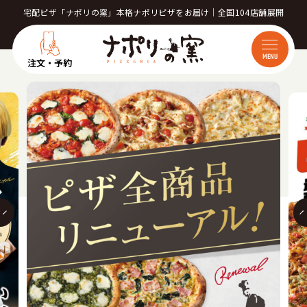
宅配ピザ「ナポリの窯」本格ナポリピザをお届け｜全国104店舗展開
MENU
注文・予約