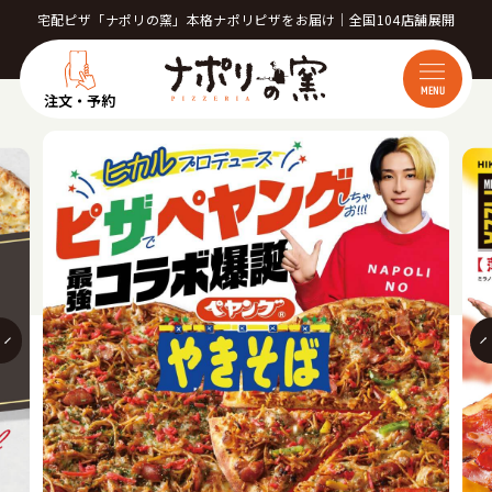
宅配ピザ「ナポリの窯」本格ナポリピザをお届け｜全国104店舗展開
MENU
注文・予約