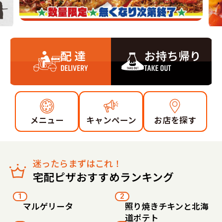
配 達
お持ち帰り
DELIVERY
TAKE OUT
メニュー
キャンペーン
お店を探す
迷ったらまずはこれ！
宅配ピザおすすめランキング
1
2
マルゲリータ
照り焼きチキンと北海
道ポテト