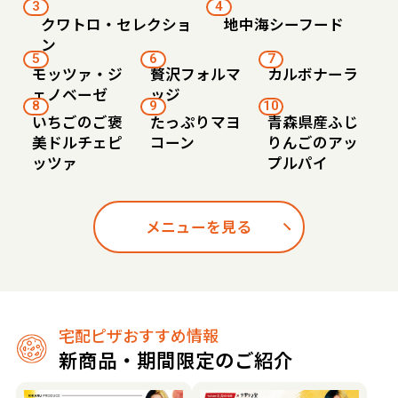
3
4
クワトロ・セレクショ
地中海シーフード
ン
5
6
7
モッツァ・ジ
贅沢フォルマ
カルボナーラ
ェノベーゼ
ッジ
8
9
10
いちごのご褒
たっぷりマヨ
青森県産ふじ
美ドルチェピ
コーン
りんごのアッ
ッツァ
プルパイ
メニューを見る
宅配ピザおすすめ情報
新商品・期間限定のご紹介