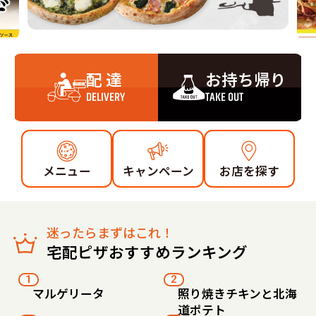
配 達
お持ち帰り
DELIVERY
TAKE OUT
メニュー
キャンペーン
お店を探す
迷ったらまずはこれ！
宅配ピザおすすめランキング
1
2
マルゲリータ
照り焼きチキンと北海
道ポテト