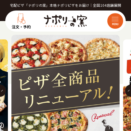
宅配ピザ「ナポリの窯」本格ナポリピザをお届け｜全国104店舗展開
MENU
注文・予約