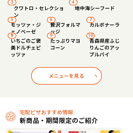
3
4
クワトロ・セレクショ
地中海シーフード
ン
5
6
7
モッツァ・ジ
贅沢フォルマ
カルボナーラ
ェノベーゼ
ッジ
8
9
10
いちごのご褒
たっぷりマヨ
青森県産ふじ
美ドルチェピ
コーン
りんごのアッ
ッツァ
プルパイ
メニューを見る
宅配ピザおすすめ情報
新商品・期間限定のご紹介