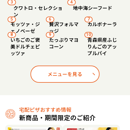
3
4
クワトロ・セレクショ
地中海シーフード
ン
5
6
7
モッツァ・ジ
贅沢フォルマ
カルボナーラ
ェノベーゼ
ッジ
8
9
10
いちごのご褒
たっぷりマヨ
青森県産ふじ
美ドルチェピ
コーン
りんごのアッ
ッツァ
プルパイ
メニューを見る
宅配ピザおすすめ情報
新商品・期間限定のご紹介