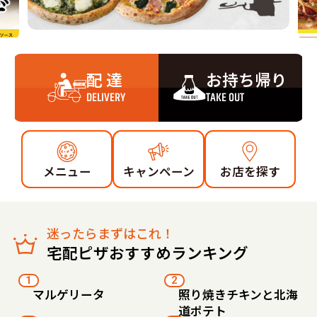
配 達
お持ち帰り
DELIVERY
TAKE OUT
メニュー
キャンペーン
お店を探す
迷ったらまずはこれ！
宅配ピザおすすめランキング
1
2
マルゲリータ
照り焼きチキンと北海
道ポテト