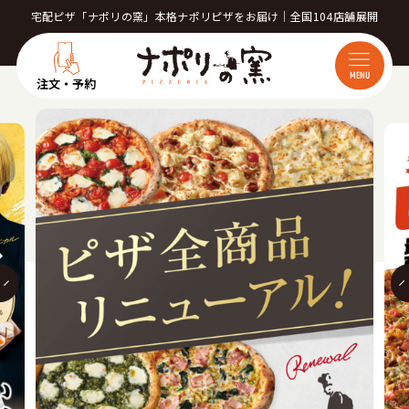
宅配ピザ「ナポリの窯」本格ナポリピザをお届け｜全国104店舗展開
MENU
注文・予約