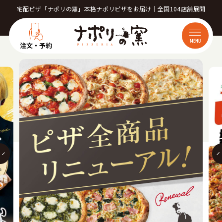
宅配ピザ「ナポリの窯」本格ナポリピザをお届け｜全国104店舗展開
MENU
注文・予約