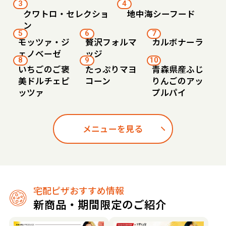
3
4
クワトロ・セレクショ
地中海シーフード
ン
5
6
7
モッツァ・ジ
贅沢フォルマ
カルボナーラ
ェノベーゼ
ッジ
8
9
10
いちごのご褒
たっぷりマヨ
青森県産ふじ
美ドルチェピ
コーン
りんごのアッ
ッツァ
プルパイ
メニューを見る
宅配ピザおすすめ情報
新商品・期間限定のご紹介