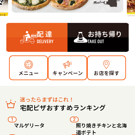
配 達
お持ち帰り
DELIVERY
TAKE OUT
メニュー
キャンペーン
お店を探す
迷ったらまずはこれ！
宅配ピザおすすめランキング
1
2
マルゲリータ
照り焼きチキンと北海
道ポテト