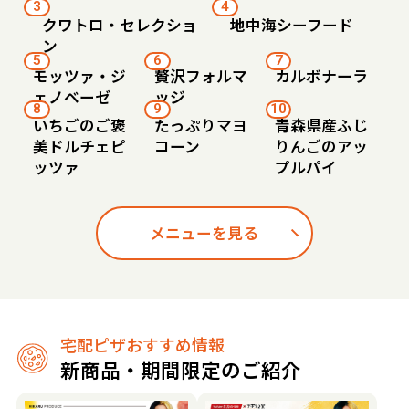
3
4
クワトロ・セレクショ
地中海シーフード
ン
5
6
7
モッツァ・ジ
贅沢フォルマ
カルボナーラ
ェノベーゼ
ッジ
8
9
10
いちごのご褒
たっぷりマヨ
青森県産ふじ
美ドルチェピ
コーン
りんごのアッ
ッツァ
プルパイ
メニューを見る
宅配ピザおすすめ情報
新商品・期間限定のご紹介