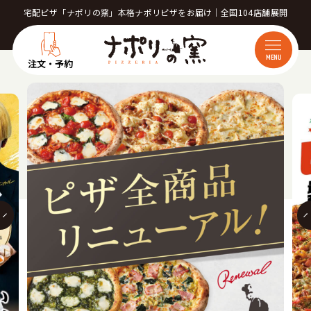
宅配ピザ「ナポリの窯」本格ナポリピザをお届け｜全国104店舗展開
MENU
注文・予約