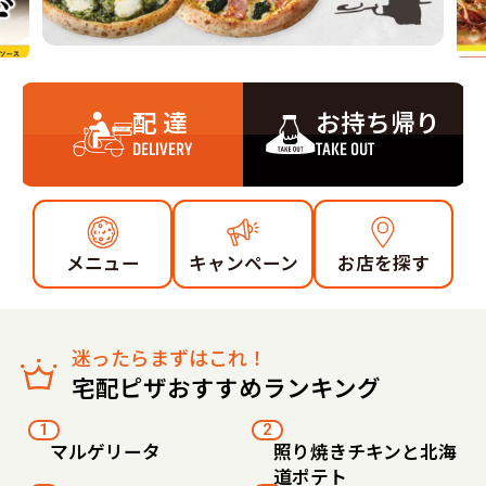
配 達
お持ち帰り
DELIVERY
TAKE OUT
メニュー
キャンペーン
お店を探す
迷ったらまずはこれ！
宅配ピザおすすめランキング
1
2
マルゲリータ
照り焼きチキンと北海
道ポテト