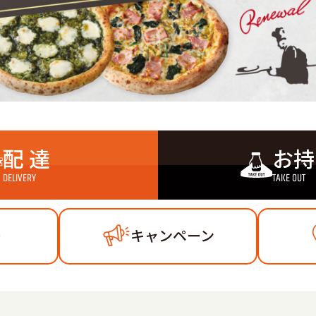
配 達
お持
DELIVERY
TAKE OUT
ー
キャンペーン