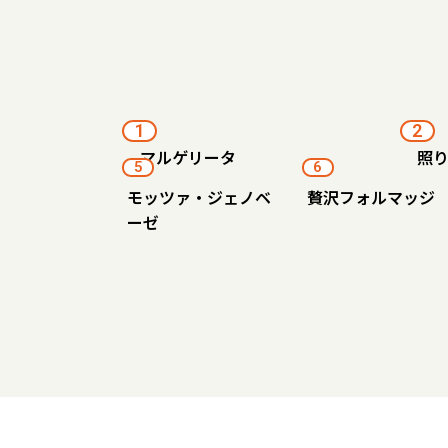
1
2
マルゲリータ
照
5
6
モッツァ・ジェノベ
贅沢フォルマッジ
ーゼ