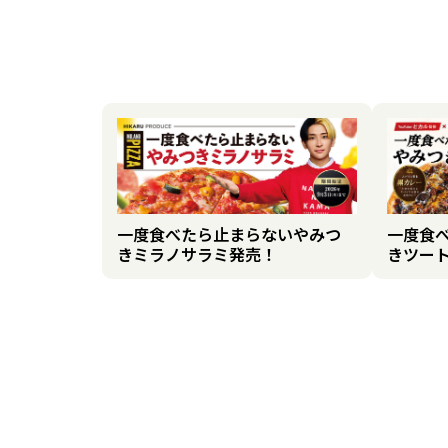
一度食べたら止まらないやみつ
一度食
きミラノサラミ発売！
きツー