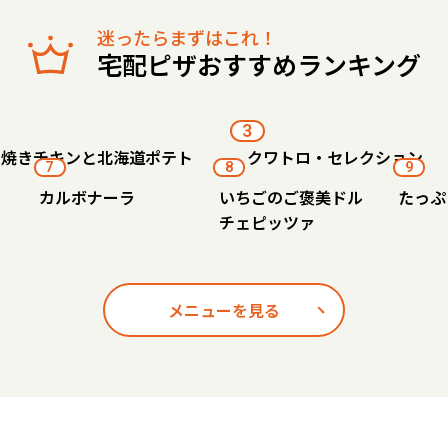
迷ったらまずはこれ！
宅配ピザおすすめランキング
3
り焼きチキンと北海道ポテト
クワトロ・セレクション
7
8
9
カルボナーラ
いちごのご褒美ドル
たっぷ
チェピッツァ
メニューを見る