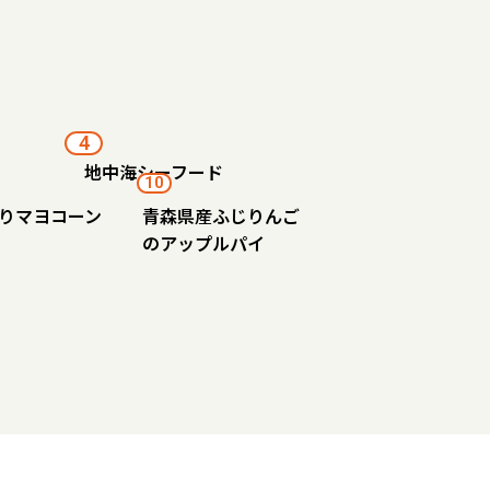
4
地中海シーフード
10
りマヨコーン
青森県産ふじりんご
のアップルパイ