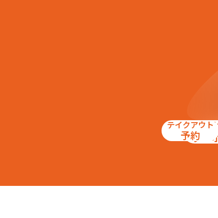
テイクアウト
お得
予約
クー