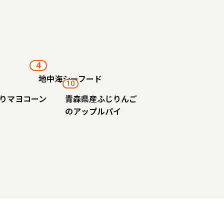
4
地中海シーフード
10
りマヨコーン
青森県産ふじりんご
のアップルパイ