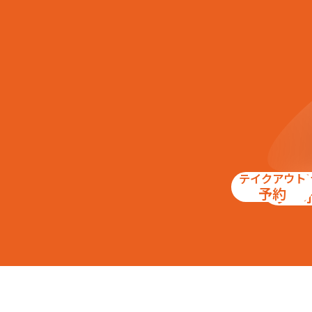
テイクアウト
お得
予約
クー