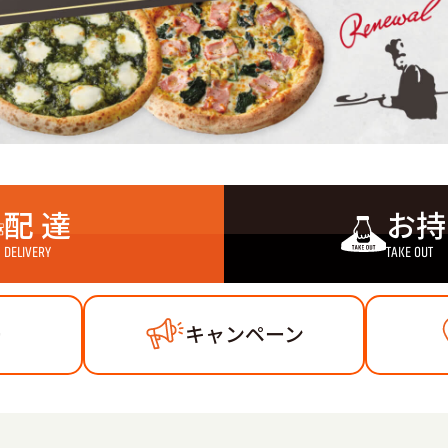
配 達
お持
DELIVERY
TAKE OUT
ー
キャンペーン