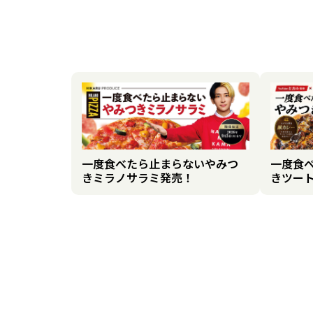
一度食べたら止まらないやみつ
一度食
きミラノサラミ発売！
きツー