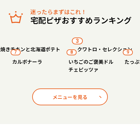
迷ったらまずはこれ！
宅配ピザおすすめランキング
3
り焼きチキンと北海道ポテト
クワトロ・セレクション
7
8
9
カルボナーラ
いちごのご褒美ドル
たっぷ
チェピッツァ
メニューを見る