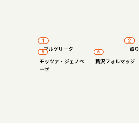
1
2
マルゲリータ
照
5
6
モッツァ・ジェノベ
贅沢フォルマッジ
ーゼ