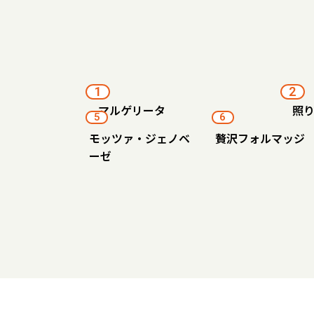
1
2
マルゲリータ
照
5
6
モッツァ・ジェノベ
贅沢フォルマッジ
ーゼ