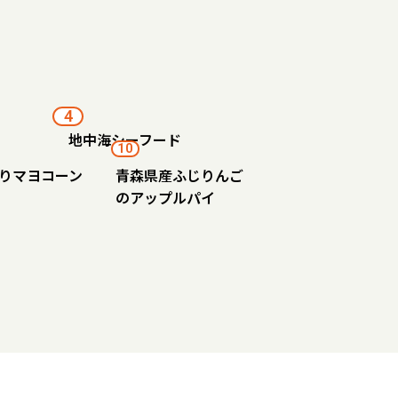
4
地中海シーフード
10
りマヨコーン
青森県産ふじりんご
のアップルパイ