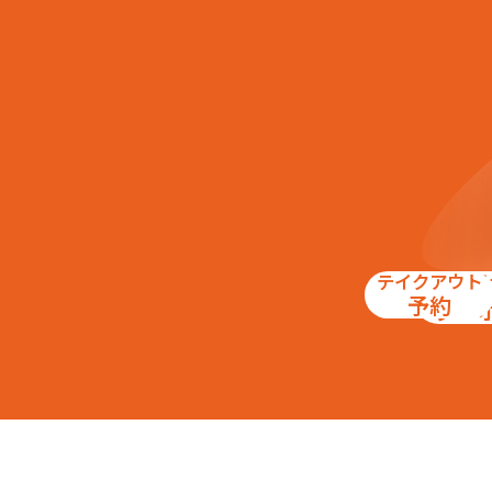
テイクアウト
お得
予約
クー