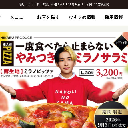
宅配ピザ「ナポリの窯」本格ナポリピザをお届け｜全国104店舗展開
プ
メニュー
お店を探す
おすすめ情報
採用情報