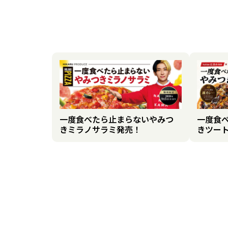
一度食べたら止まらないやみつ
一度食
きミラノサラミ発売！
きツー