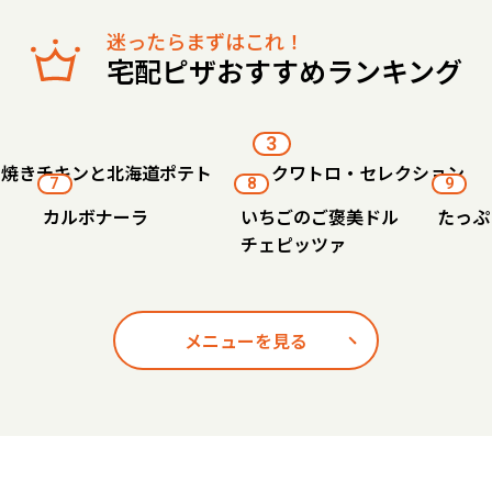
迷ったらまずはこれ！
宅配ピザおすすめランキング
3
り焼きチキンと北海道ポテト
クワトロ・セレクション
7
8
9
カルボナーラ
いちごのご褒美ドル
たっぷ
チェピッツァ
メニューを見る