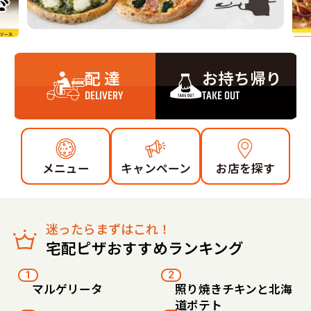
配 達
お持ち帰り
DELIVERY
TAKE OUT
メニュー
キャンペーン
お店を探す
迷ったらまずはこれ！
宅配ピザおすすめランキング
1
2
マルゲリータ
照り焼きチキンと北海
道ポテト