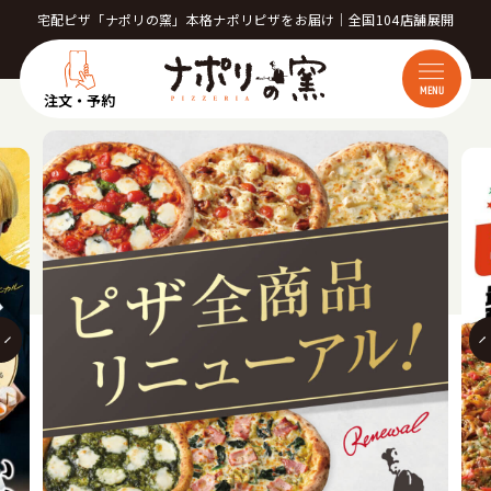
宅配ピザ「ナポリの窯」本格ナポリピザをお届け｜全国104店舗展開
MENU
注文・予約