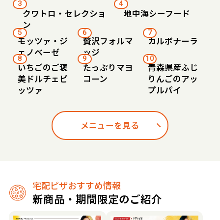
3
4
クワトロ・セレクショ
地中海シーフード
ン
5
6
7
モッツァ・ジ
贅沢フォルマ
カルボナーラ
ェノベーゼ
ッジ
8
9
10
いちごのご褒
たっぷりマヨ
青森県産ふじ
美ドルチェピ
コーン
りんごのアッ
ッツァ
プルパイ
メニューを見る
宅配ピザおすすめ情報
新商品・期間限定のご紹介