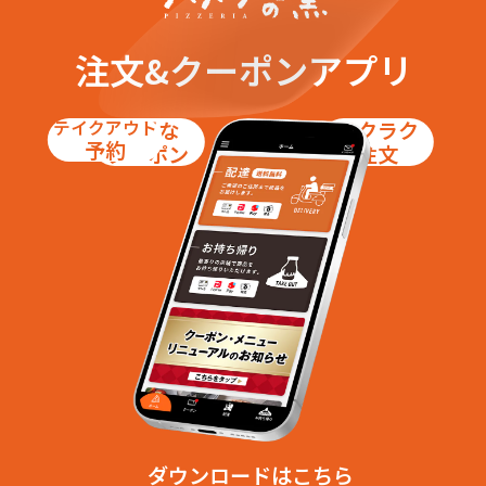
中野字四本杉
中野字新川
中野字高砂
中野字高山
中野字堂崎
中野字中原
注文&クーポンアプリ
中野字西
中野字古川
中野字谷地中
中野字雷神
港３丁目
港４丁目
テイクアウト
お得な
ラクラク
港５丁目
仙台港北１丁目
予約
クーポン
注文
仙台港北２丁目
【多賀城市】
市川字伊保石
市川字館前
市川字丸山
市川字金沢
市川字金堀
市川字原谷地
市川字五万崎
市川字後谷地
市川字坂下
市川字作貫
市川字城前
市川字新後谷地
市川字新西久保
市川字西久保
市川字奏社
市川字多賀前
市川字大久保
市川字大畑
市川字中谷地
市川字田屋場
市川字伏石
市川字立石
市川字六月坂
市川字大行
ダウンロードはこちら
市川字軽臼
市川字五反田