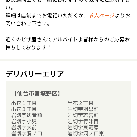
い。
詳細は店舗までお電話いただくか、
求人ページ
よりお
問い合わせ下さい。
近くのピザ屋さんでアルバイト♪皆様からのご応募お
待ちしております！
デリバリーエリア
【仙台市宮城野区】
出花１丁目
出花２丁目
出花３丁目
岩切字羽黒前
岩切字観音前
岩切字若宮前
岩切字小児
岩切字青津目
岩切字大前
岩切字東河原
岩切字洞ノ口
岩切字洞ノ口東