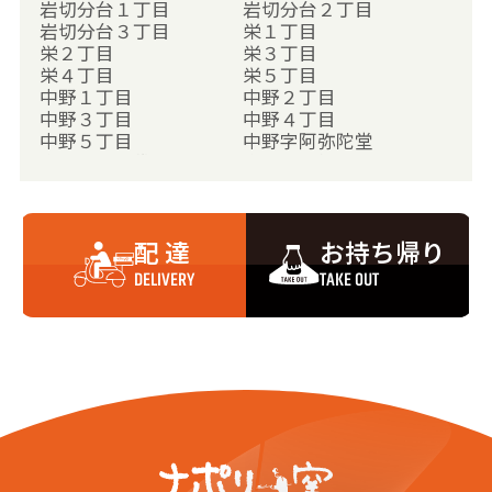
岩切分台１丁目
岩切分台２丁目
岩切分台３丁目
栄１丁目
栄２丁目
栄３丁目
栄４丁目
栄５丁目
中野１丁目
中野２丁目
中野３丁目
中野４丁目
中野５丁目
中野字阿弥陀堂
中野字下小袋田
中野字高橋前
中野字高松
中野字腰廻
中野字四反田
中野字資田
中野字寺前
中野字出花
配 達
お持ち帰り
中野字出花西
中野字沼向
中野字沼頭
中野字上小袋田
DELIVERY
TAKE OUT
中野字新田
中野字神明
中野字杉本
中野字西原
中野字掃沼
中野字大貝沼
中野字只屋敷
中野字北上
中野字柳原
中野字柄越
中野字船入
中野字赤松
中野字大蘭沼
中野字門浦
中野字北田
中野字北松
中野字鵠沼
中野字小原田