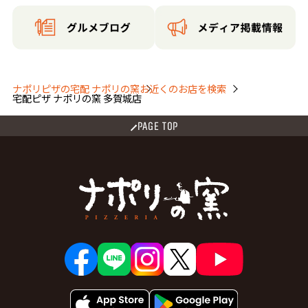
山王字松島原
山王字西山王
山王字西町浦
山王字千刈田
山王字前田
山王字掃下し
山王字中山王
山王字東谷地中
山王字東町浦
山王字南寿福寺
山王字北寿福寺
山王字毛上
山王字石橋
山王字中江
ナポリピザの宅配 ナポリの窯
お近くのお店を検索
宅配ピザ ナポリの窯 多賀城店
山王字原田
山王字東砂押
山王字深堀
山王字山地田
城南１丁目
城南２丁目
PAGE TOP
高崎１丁目
高崎２丁目
高崎３丁目
高橋１丁目
高橋２丁目
高橋３丁目
高橋４丁目
高橋５丁目
高橋字耳取北
高橋字大日南
高橋字大日北
高橋字発向
高橋字小深町
高橋字小深町北
高橋字小深町南
高橋字奈賀済
高橋字浜居場
高橋字曲田
高橋字門間田
中央１丁目
中央２丁目
中央３丁目
鶴ケ谷１丁目
鶴ケ谷２丁目
鶴ケ谷３丁目
伝上山１丁目