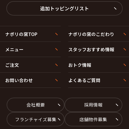
東田中２丁目
東田中字下江中
追加トッピングリスト
東田中字花の木
東田中字江中
東田中字志引
東田中字小原
東田中字赤堰
東田中字上江中
東田中字樋の口
東田中字土手前
東田中字沼畑
町前１丁目
ナポリの窯TOP
ナポリの窯のこだわり
町前２丁目
町前３丁目
町前４丁目
丸山１丁目
丸山２丁目
宮内１丁目
メニュー
スタッフおすすめ情報
宮内２丁目
明月１丁目
明月２丁目
八幡１丁目
ご注文
おトク情報
八幡２丁目
八幡３丁目
八幡４丁目
八幡字一本柳
八幡字庚田
八幡字砂山
お問い合わせ
よくあるご質問
八幡字西脇
八幡字六貫田
八幡字砂押
【塩竈市】
会社概要
採用情報
旭町
芦畔町
石堂
大日向町
尾島町
牛生町
フランチャイズ募集
店舗物件募集
香津町
佐浦町