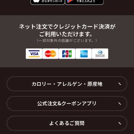
伝上山２丁目
伝上山３丁目
伝上山４丁目
留ケ谷１丁目
留ケ谷２丁目
留ケ谷３丁目
南宮字伊勢
南宮字一里塚
ネット注文でクレジットカード決済が
南宮字庚申
南宮字山王谷地
ご利用いただけます。
南宮字上新田
南宮字上南宮
（一部対象外の店舗がございます。）
南宮字色の地
南宮字青津目
南宮字町
南宮字南原
南宮字二津井
南宮字日向前
南宮字八幡
南宮字鳴神
南宮字毛上
南宮字内館
南宮字浦山
南宮字上向谷地
南宮字螻喰
南宮字在家
南宮字残前田
南宮字道下
カロリー・アレルゲン・原産地
南宮字戸仮谷地
南宮字八反田
南宮字舞台
南宮字一本谷地
新田字中
新田字南安楽寺
公式注文&クーポンアプリ
新田字南関合
新田字北
新田字北安楽寺
新田字北関合
新田字北熊ノ田
新田字堀西
よくあるご質問
新田字六歳
新田字下川前
新田字古川
東田中１丁目