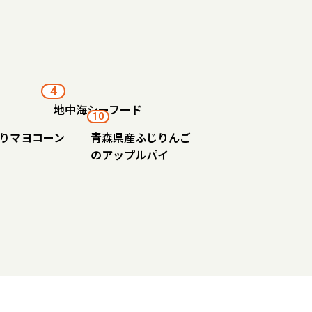
4
地中海シーフード
10
りマヨコーン
青森県産ふじりんご
のアップルパイ