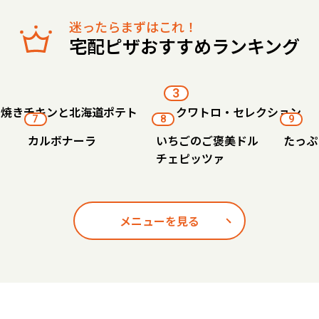
迷ったらまずはこれ！
宅配ピザおすすめランキング
3
り焼きチキンと北海道ポテト
クワトロ・セレクション
7
8
9
カルボナーラ
いちごのご褒美ドル
たっぷ
チェピッツァ
メニューを見る