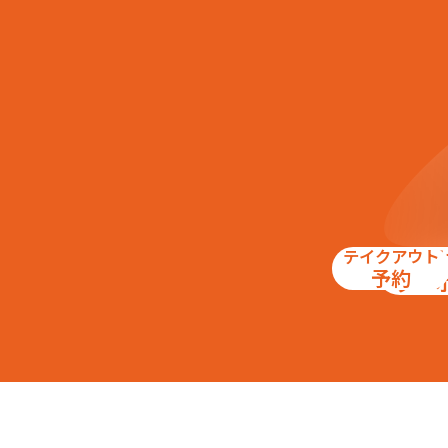
テイクアウト
お得
予約
クー