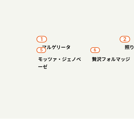
1
2
マルゲリータ
照
5
6
モッツァ・ジェノベ
贅沢フォルマッジ
ーゼ