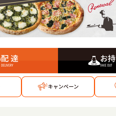
配 達
お持
DELIVERY
TAKE OUT
ー
キャンペーン