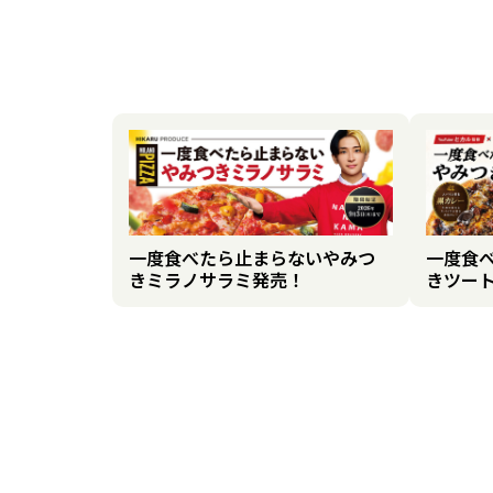
一度食べたら止まらないやみつ
一度食
きミラノサラミ発売！
きツー