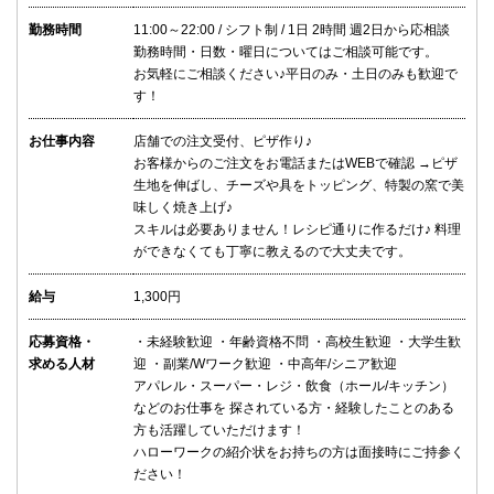
勤務時間
11:00～22:00 / シフト制 / 1日 2時間 週2日から応相談
勤務時間・日数・曜日についてはご相談可能です。
お気軽にご相談ください♪平日のみ・土日のみも歓迎で
す！
お仕事内容
店舗での注文受付、ピザ作り♪
お客様からのご注文をお電話またはWEBで確認 →ピザ
生地を伸ばし、チーズや具をトッピング、特製の窯で美
味しく焼き上げ♪
スキルは必要ありません！レシピ通りに作るだけ♪ 料理
ができなくても丁寧に教えるので大丈夫です。
給与
1,300円
応募資格・
・未経験歓迎 ・年齢資格不問 ・高校生歓迎 ・大学生歓
求める人材
迎 ・副業/Wワーク歓迎 ・中高年/シニア歓迎
アパレル・スーパー・レジ・飲食（ホール/キッチン）
などのお仕事を 探されている方・経験したことのある
方も活躍していただけます！
ハローワークの紹介状をお持ちの方は面接時にご持参く
ださい！