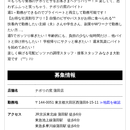
≪もっちり食感のナポリピザをお客さまへデリバリー！≫ 楽しくて、思
わずふふっと笑っちゃう、ナポリの窯のバイト♪
週1～勤務ができるのでプライベートと両立して勤務可能です！
【お得な社員割引アリ！】自慢のピザやパスタがお得に食べられる^^
扶養内で勤務したい主婦（夫）さんや学生さん、副業やWワークで勤務し
たい方…。
週5でガッツり稼ぎたい！年齢的にも、負担の少ない短時間だけ… 他バイ
トと掛け持ちしたい！ 学校帰りにサクッと稼ぎたい！ 週末気楽にバイト
を始めてみたい！
楽しく稼げる宅配ピッツァの調理スタッフ・接客スタッフ みなさま大歓
迎です （^^）/☆
募集情報
店舗名
ナポリの窯 蒲田店
勤務地
〒144-0051 東京都大田区西蒲田8-15-11
≫地図を確認
アクセス
JR京浜東北線 蒲田駅 徒歩6分
東急池上線蒲田駅 徒歩6分
東急多摩川線蒲田駅 徒歩6分