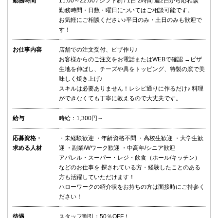
勤務時間
11:00～22:00 / シフト制 / 1日 2時間 週2日から応相談
勤務時間・日数・曜日についてはご相談可能です。
お気軽にご相談ください♪平日のみ・土日のみも歓迎で
す！
お仕事内容
店舗での注文受付、ピザ作り♪
お客様からのご注文をお電話またはWEBで確認 →ピザ
生地を伸ばし、チーズや具をトッピング、特製の窯で美
味しく焼き上げ♪
スキルは必要ありません！レシピ通りに作るだけ♪ 料理
ができなくても丁寧に教えるので大丈夫です。
給与
時給：1,300円～
応募資格・
・未経験歓迎 ・年齢資格不問 ・高校生歓迎 ・大学生歓
求める人材
迎 ・副業/Wワーク歓迎 ・中高年/シニア歓迎
アパレル・スーパー・レジ・飲食（ホール/キッチン）
などのお仕事を 探されている方・経験したことのある
方も活躍していただけます！
ハローワークの紹介状をお持ちの方は面接時にご持参く
ださい！
待遇
スタッフ割引：50％OFF！