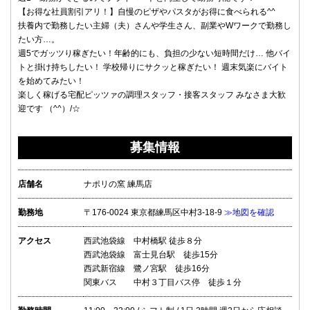
【お得な社員割引アリ！】自慢のピザやパスタがお得に食べられる^^
扶養内で勤務したい主婦（夫）さんや学生さん、副業やWワークで勤務し
たい方…。
週5でガッツり稼ぎたい！年齢的にも、負担の少ない短時間だけ… 他バイ
トと掛け持ちしたい！ 学校帰りにサクッと稼ぎたい！ 週末気楽にバイト
を始めてみたい！
楽しく稼げる宅配ピッツァの調理スタッフ・接客スタッフ みなさま大歓
迎です （^^）/☆
募集情報
店舗名
ナポリの窯 練馬店
勤務地
〒176-0024 東京都練馬区中村3-18-9
≫地図を確認
アクセス
西武池袋線 中村橋駅 徒歩８分
西武池袋線 富士見台駅 徒歩15分
西武新宿線 鷺ノ宮駅 徒歩16分
関東バス 中村３丁目バス停 徒歩１分