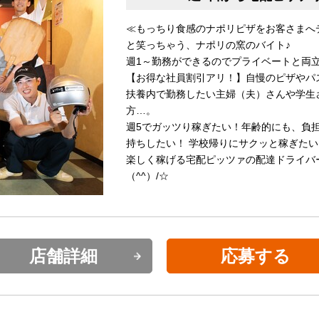
≪もっちり食感のナポリピザをお客さまへ
と笑っちゃう、ナポリの窯のバイト♪
週1～勤務ができるのでプライベートと両
【お得な社員割引アリ！】自慢のピザやパ
扶養内で勤務したい主婦（夫）さんや学生
方…。
週5でガッツり稼ぎたい！年齢的にも、負
持ちしたい！ 学校帰りにサクッと稼ぎたい
楽しく稼げる宅配ピッツァの配達ドライバ
（^^）/☆
店舗詳細
応募する