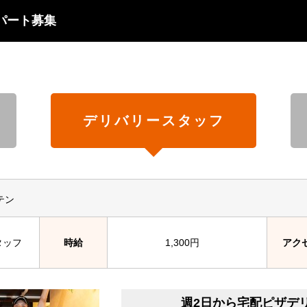
パート募集
デリバリースタッフ
テン
タッフ
時給
1,300円
アク
週2日から宅配ピザデ