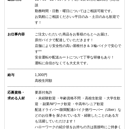
談
勤務時間・日数・曜日についてはご相談可能です。
お気軽にご相談ください♪平日のみ・土日のみも歓迎で
す！
お仕事内容
ご注文いただいた商品をお客様のもとへお届け。
原付バイクで配達していただきます！
店舗により安全性の高い屋根付き＆３輪バイクで安心で
す^^
安全運転や配送ルートについて丁寧な研修もあり！
運転に自信がなくても大丈夫です。
給与
1,300円
高校生同額
応募資格・
要原付免許
求める人材
・未経験歓迎 ・年齢資格不問 ・高校生歓迎 ・大学生歓
迎 ・副業/Wワーク歓迎 ・中高年/シニア歓迎
配送ドライバー/新聞配達/バイク便/ウーバー（Uber）な
どのお仕事を 探されている方・経験したことのある方
も活躍していただけます！
ハローワークの紹介状をお持ちの方は面接時にご持参く