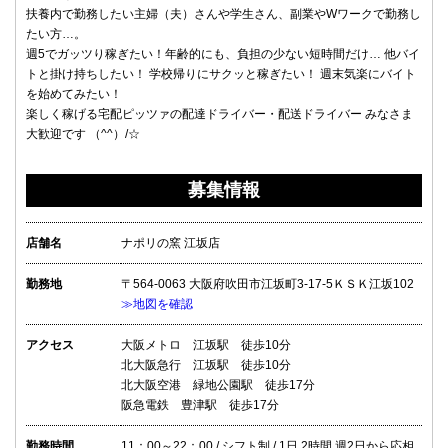
扶養内で勤務したい主婦（夫）さんや学生さん、副業やWワークで勤務し
たい方…。
週5でガッツり稼ぎたい！年齢的にも、負担の少ない短時間だけ… 他バイ
トと掛け持ちしたい！ 学校帰りにサクッと稼ぎたい！ 週末気楽にバイト
を始めてみたい！
楽しく稼げる宅配ピッツァの配達ドライバー・配送ドライバー みなさま
大歓迎です （^^）/☆
募集情報
店舗名
ナポリの窯 江坂店
勤務地
〒564-0063 大阪府吹田市江坂町3-17-5ＫＳＫ江坂102
≫地図を確認
アクセス
大阪メトロ 江坂駅 徒歩10分
北大阪急行 江坂駅 徒歩10分
北大阪空港 緑地公園駅 徒歩17分
阪急電鉄 豊津駅 徒歩17分
勤務時間
11：00～22：00 / シフト制 / 1日 2時間 週2日から応相