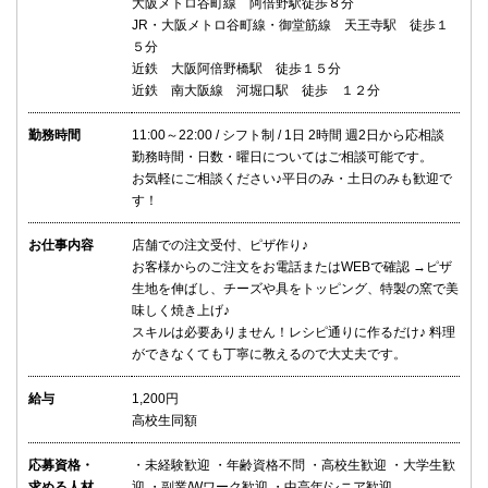
大阪メトロ谷町線 阿倍野駅徒歩８分
JR・大阪メトロ谷町線・御堂筋線 天王寺駅 徒歩１
５分
近鉄 大阪阿倍野橋駅 徒歩１５分
近鉄 南大阪線 河堀口駅 徒歩 １２分
勤務時間
11:00～22:00 / シフト制 / 1日 2時間 週2日から応相談
勤務時間・日数・曜日についてはご相談可能です。
お気軽にご相談ください♪平日のみ・土日のみも歓迎で
す！
お仕事内容
店舗での注文受付、ピザ作り♪
お客様からのご注文をお電話またはWEBで確認 →ピザ
生地を伸ばし、チーズや具をトッピング、特製の窯で美
味しく焼き上げ♪
スキルは必要ありません！レシピ通りに作るだけ♪ 料理
ができなくても丁寧に教えるので大丈夫です。
給与
1,200円
高校生同額
応募資格・
・未経験歓迎 ・年齢資格不問 ・高校生歓迎 ・大学生歓
求める人材
迎 ・副業/Wワーク歓迎 ・中高年/シニア歓迎