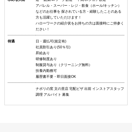
アパレル・スーパー・レジ・飲食（ホール/キッチン）
などのお仕事を 探されている方・経験したことのある
方も活躍していただけます！
ハローワークの紹介状をお持ちの方は面接時にご持参く
ださい！
待遇
日・週払可(規定有)
社員割引あり(50％引)
昇給あり
研修制度あり
制服貸与あり（クリーニング無料）
扶養内勤務可
履歴書不要・即日面接OK
ナポリの窯 文の里店 宅配ピザ 出前 インストアスタッフ
調理 アルバイト 募集