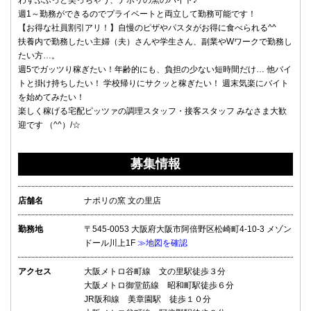
わずふふっと笑っちゃう、ナポリの窯のバイト♪
週1～勤務ができるのでプライベートと両立して勤務可能です！
【お得な社員割引アリ！】自慢のピザやパスタがお得に食べられる^^
扶養内で勤務したい主婦（夫）さんや学生さん、副業やWワークで勤務し
たい方…。
週5でガッツり稼ぎたい！年齢的にも、負担の少ない短時間だけ… 他バイ
トと掛け持ちしたい！ 学校帰りにサクッと稼ぎたい！ 週末気楽にバイト
を始めてみたい！
楽しく稼げる宅配ピッツァの調理スタッフ・接客スタッフ みなさま大歓
迎です （^^）/☆
募集情報
店舗名
ナポリの窯 文の里店
勤務地
〒545-0053 大阪府大阪市阿倍野区松崎町4-10-3 メゾン
ドール川上1F
≫地図を確認
アクセス
大阪メトロ谷町線 文の里駅徒歩３分
大阪メトロ御堂筋線 昭和町駅徒歩６分
JR阪和線 美章園駅 徒歩１０分