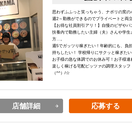
思わずふふっと笑っちゃう、ナポリの窯の
週2～勤務ができるのでプライベートと両
【お得な社員割引アリ！】自慢のピザやパ
扶養内で勤務したい主婦（夫）さんや学生
方…。
週5でガッツり稼ぎたい！年齢的にも、負
持ちしたい！ 学校帰りにサクッと稼ぎたい
お子様の急な体調でのお休み可！お子様連
楽しく稼げる宅配ピッツァの調理スタッフ
（^^）/☆
店舗詳細
応募する