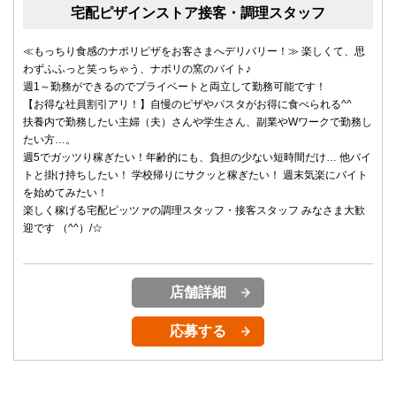
宅配ピザインストア接客・調理スタッフ
≪もっちり食感のナポリピザをお客さまへデリバリー！≫ 楽しくて、思
わずふふっと笑っちゃう、ナポリの窯のバイト♪
週1～勤務ができるのでプライベートと両立して勤務可能です！
【お得な社員割引アリ！】自慢のピザやパスタがお得に食べられる^^
扶養内で勤務したい主婦（夫）さんや学生さん、副業やWワークで勤務し
たい方…。
週5でガッツり稼ぎたい！年齢的にも、負担の少ない短時間だけ… 他バイ
トと掛け持ちしたい！ 学校帰りにサクッと稼ぎたい！ 週末気楽にバイト
を始めてみたい！
楽しく稼げる宅配ピッツァの調理スタッフ・接客スタッフ みなさま大歓
迎です （^^）/☆
店舗詳細
応募する