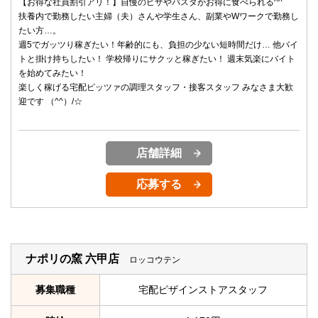
【お得な社員割引アリ！】自慢のピザやパスタがお得に食べられる^^
扶養内で勤務したい主婦（夫）さんや学生さん、副業やWワークで勤務し
たい方…。
週5でガッツり稼ぎたい！年齢的にも、負担の少ない短時間だけ… 他バイ
トと掛け持ちしたい！ 学校帰りにサクッと稼ぎたい！ 週末気楽にバイト
を始めてみたい！
楽しく稼げる宅配ピッツァの調理スタッフ・接客スタッフ みなさま大歓
迎です （^^）/☆
店舗詳細
応募する
ナポリの窯 六甲店
ロッコウテン
募集職種
宅配ピザインストアスタッフ