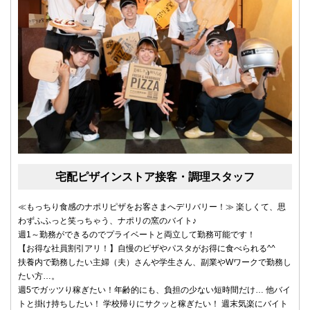
宅配ピザインストア接客・調理スタッフ
≪もっちり食感のナポリピザをお客さまへデリバリー！≫ 楽しくて、思
わずふふっと笑っちゃう、ナポリの窯のバイト♪
週1～勤務ができるのでプライベートと両立して勤務可能です！
【お得な社員割引アリ！】自慢のピザやパスタがお得に食べられる^^
扶養内で勤務したい主婦（夫）さんや学生さん、副業やWワークで勤務し
たい方…。
週5でガッツり稼ぎたい！年齢的にも、負担の少ない短時間だけ… 他バイ
トと掛け持ちしたい！ 学校帰りにサクッと稼ぎたい！ 週末気楽にバイト