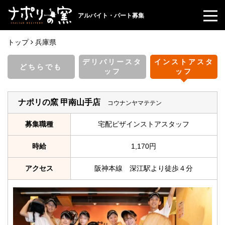
アルバイト・パート募集
トップ
兵庫県
デリバリースタ
インストアスタ
どちらでも
ッフ
ッフ
ナポリの窯 甲南山手店
コウナンヤマテテン
募集職種
宅配ピザインストアスタッフ
時給
1,170円
アクセス
阪神本線 深江駅より徒歩４分