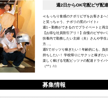
週2日からOK宅配ピザ配
≪もっちり食感のナポリピザをお客さまへ
と笑っちゃう、ナポリの窯のバイト♪
週1～勤務ができるのでプライベートと両
【お得な社員割引アリ！】自慢のピザやパ
扶養内で勤務したい主婦（夫）さんや学生
方…。
週5でガッツり稼ぎたい！年齢的にも、負
持ちしたい！ 学校帰りにサクッと稼ぎたい
楽しく稼げる宅配ピッツァの配達ドライバ
（^^）/☆
募集情報