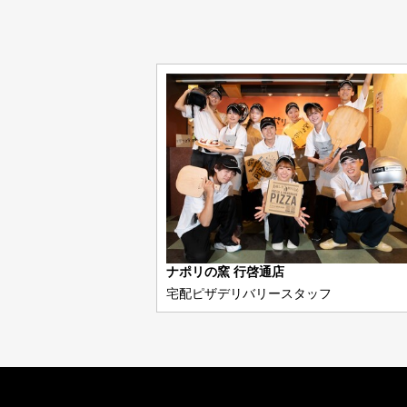
ナポリの窯 行啓通店
宅配ピザデリバリースタッフ