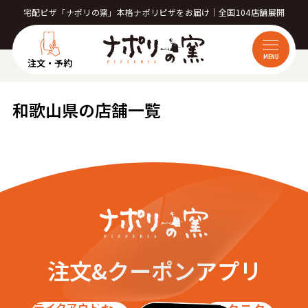
宅配ピザ「ナポリの窯」本格ナポリピザをお届け｜全国104店舗展開
MENU
注文・予約
和歌山県の店舗一覧
注文&クーポンアプリ
テイクアウト