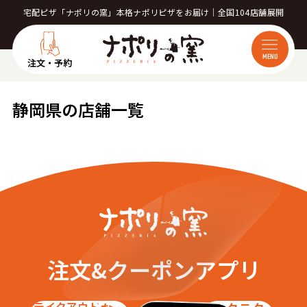
宅配ピザ「ナポリの窯」本格ナポリピザをお届け｜全国104店舗展開
MENU
注文・予約
静岡県の店舗一覧
注文&クーポンアプリ
テイクアウト