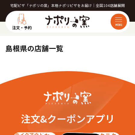
宅配ピザ「ナポリの窯」本格ナポリピザをお届け｜全国104店舗展開
MENU
注文・予約
島根県の店舗一覧
注文&クーポンアプリ
テイクアウト