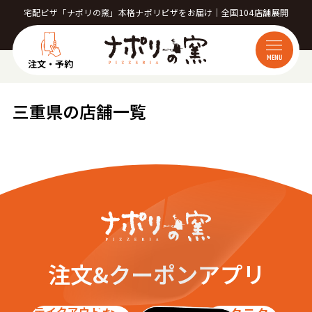
宅配ピザ「ナポリの窯」本格ナポリピザをお届け｜全国104店舗展開
MENU
注文・予約
三重県の店舗一覧
注文&クーポンアプリ
テイクアウト