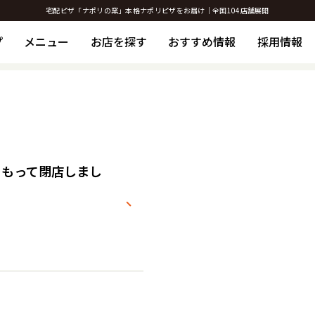
宅配ピザ「ナポリの窯」本格ナポリピザをお届け｜全国104店舗展開
プ
メニュー
お店を探す
おすすめ情報
採用情報
1をもって閉店しまし