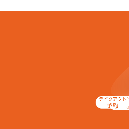
テイクアウト
お得
予約
クー