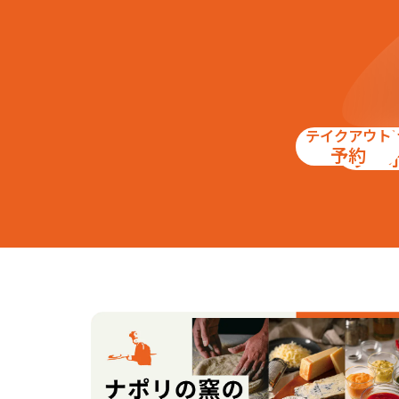
テイクアウト
お得
予約
クー