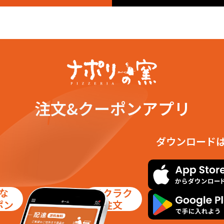
円明寺小字夏目
字円明寺小字海道
字円明
円明寺小字鎌田
字円明寺小字金蔵
字円明
円明寺小字山伏
字円明寺小字算用田
字円明
円明寺小字小倉口
字円明寺小字松田
字円明
円明寺小字茶屋前
字円明寺小字長慶
字円明
円明寺小字殿山
字円明寺小字土辺
字円明
円明寺小字南谷
字円明寺小字百々
字円明
円明寺小字北浦
字円明寺小字門田
字円明
円明寺小字脇山
字大山崎小字永福寺
字大山
大山崎小字岩崎
字大山崎小字鏡田
字大山
大山崎小字高麗田
字大山崎小字小泉
字大山
注文&クーポンアプリ
大山崎小字尻江
字大山崎小字西高田
字大山
大山崎小字銭原
字大山崎小字早稲田
字大山
大山崎小字堤外
字大山崎小字斗加坪
字大山
大山崎小字白味才
字大山崎小字琵琶谷
字大山
ダウンロード
大山崎小字明島
字大山崎小字竜光
字下植
下植野小字境野
字下植野小字五条本
字下植
下植野小字菖蒲原
字下植野小字代理分
字下植
下植野小字二階下
字下植野小字梅ケ畑
字下植
下植野小字竜頭
な
ラクラク
ポン
注文
満北の町
安満新町
安満中