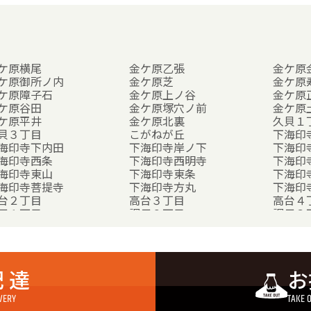
ケ原横尾
金ケ原乙張
金ケ原
ケ原御所ノ内
金ケ原芝
金ケ原
ケ原障子石
金ケ原上ノ谷
金ケ原
ケ原谷田
金ケ原塚穴ノ前
金ケ原
ケ原平井
金ケ原北裏
久貝１
貝３丁目
こがねが丘
下海印
海印寺下内田
下海印寺岸ノ下
下海印
海印寺西条
下海印寺西明寺
下海印
海印寺東山
下海印寺東条
下海印
海印寺菩提寺
下海印寺方丸
下海印
台２丁目
高台３丁目
高台４
子１丁目
調子２丁目
調子３
岡２丁目
友岡３丁目
友岡４
岡西山
友岡西畑
友岡川
が丘
 達
お
円明寺小字一丁田
字円明寺小字稲葉
字円明
VERY
TAKE 