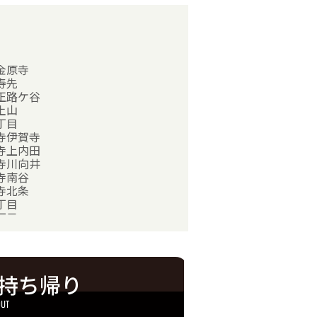
金原寺
寿先
正路ケ谷
土山
丁目
寺伊賀寺
寺上内田
寺川向井
寺南谷
寺北条
丁目
丁目
丁目
原
持ち帰り
寺小字横林
OUT