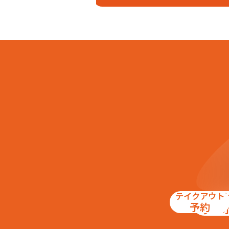
字円明寺小字下金蔵
字
字円明寺小字葛原
字
字円明寺小字山田
字
字円明寺小字小泉川
字
字円明寺小字大門脇
字
字円明寺小字佃
字
字円明寺小字南山
字
字円明寺小字宝本
字
字円明寺小字里ノ後
字
字大山崎小字岸畑
字
字大山崎小字高橋
字
字大山崎小字上ノ田
字
字大山崎小字西谷
字
字大山崎小字茶屋前
字
字大山崎小字藤井畑
字
字大山崎小字堀尻
字
字下植野小字宮脇
字
字下植野小字寺門
字
字下植野小字南牧方
字
字下植野小字北細池
字
テイクアウト
お得
【高槻市】
予約
クー
安満磐手町
安