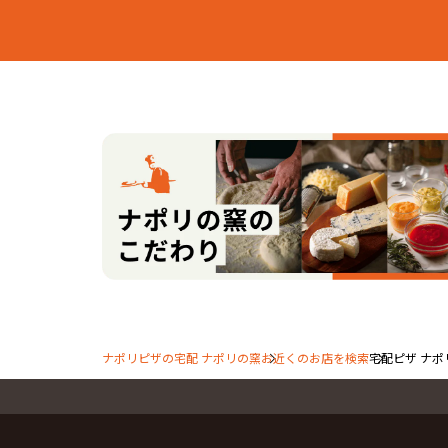
安満西の町
安
梶原１丁目
梶
梶原５丁目
梶
上牧町１丁目
上
上牧町５丁目
上
神内２丁目
五
道鵜町２丁目
道
道鵜町６丁目
萩
萩之庄４丁目
萩
東上牧２丁目
東
前島１丁目
前
前島５丁目
松
山手町２丁目
淀
【三島郡島本町】
青葉１丁目
青
江川２丁目
桜
桜井４丁目
桜
高浜１丁目
高
ナポリピザの宅配 ナポリの窯
お近くのお店を検索
宅配ピザ ナポ
東大寺１丁目
東
百山
広
広瀬４丁目
広
山崎１丁目
山