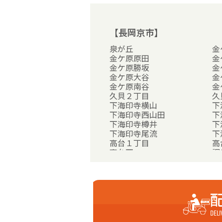
【長岡京市】
泉が丘
金
金ケ原原田
金
金ケ原勝坂
金
金ケ原大谷
金
金ケ原南谷
金
久貝２丁目
久
下海印寺横山
下
下海印寺西山田
下
下海印寺樽井
下
下海印寺尾流
下
高台１丁目
高
高台西
調
友岡１丁目
友
友岡山王
友
友岡川向イ
緑
配
【乙訓郡大山崎町】
字円明寺小字井尻
字
DELI