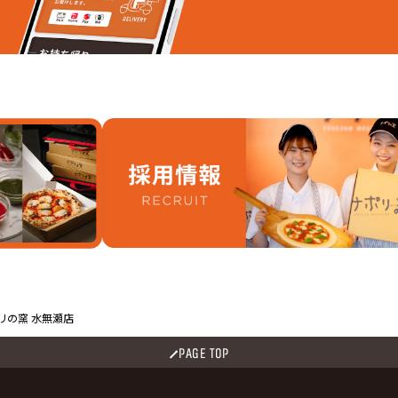
満東の町
井尻１丁目
井尻２
原２丁目
梶原３丁目
梶原４
原６丁目
梶原中村町
上牧北
牧町２丁目
上牧町３丁目
上牧町
牧南駅前町
上牧山手町
神内１
領町
高垣町
道鵜町
鵜町３丁目
道鵜町４丁目
道鵜町
之庄１丁目
萩之庄２丁目
萩之庄
之庄５丁目
八丁畷町
東上牧
上牧３丁目
別所新町
別所中
島２丁目
前島３丁目
前島４
原町
緑町
山手町
の原町
葉２丁目
青葉３丁目
江川１
井１丁目
桜井２丁目
桜井３
井５丁目
桜井台
大字尺
浜２丁目
高浜３丁目
大字東
リの窯 水無瀬店
大寺２丁目
東大寺３丁目
東大寺
瀬１丁目
広瀬２丁目
広瀬３
PAGE TOP
瀬５丁目
水無瀬１丁目
水無瀬
崎２丁目
山崎３丁目
山崎４