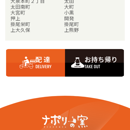
大泉本町２丁目
太田
太田南町
大町
大宮町
小黒
押上
開発
掛尾栄町
掛尾町
上大久保
上熊野
上栄
上新保
上袋
上二杉
上堀南町
上八日町
経田
経力
配 達
お持ち帰り
公文名
栗山
黒崎
黒瀬
DELIVERY
TAKE OUT
黒瀬北町１丁目
黒瀬北町２丁目
小泉町
合田
小杉
小中
才覚寺
塩
島田
下大久保
下熊野
下堀
神通
新根塚町１丁目
新根塚町２丁目
新根塚町３丁目
新保
新村
杉瀬
関
千俵町
惣在寺