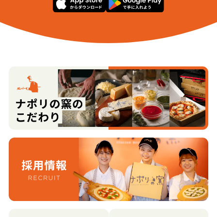
根塚町４丁目
萩原
花園町３丁目
花園町４丁目
林崎
東大久保
福居
二口町１丁目
二口町２丁目
二口町３丁目
二口町４丁目
二口町５丁目
二俣
二俣新町
別名
堀
堀川小泉町
堀川小泉町１丁目
堀川小泉町２丁目
堀川本郷
堀川町
本郷新
本郷町
牧田
南金屋
南栗山
南中田
宮保
森田
山室
八日町
吉岡
吉倉
若竹町１丁目
若竹町２丁目
若竹町３丁目
若竹町４丁目
若竹町５丁目
若竹町６丁目