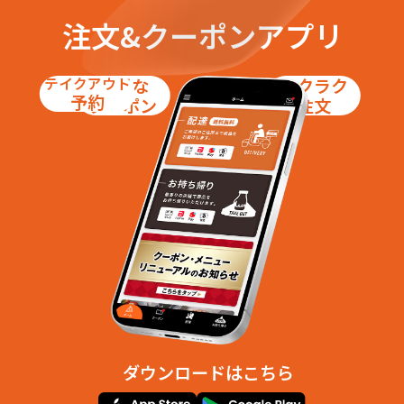
高屋敷
辰尾
注文&クーポンアプリ
珠泉西町
珠泉東町
太郎丸
太郎丸西町１丁目
太郎丸西町２丁目
太郎丸本町１丁目
テイクアウト
お得な
ラクラク
太郎丸本町２丁目
太郎丸本町３丁目
予約
クーポン
注文
太郎丸本町４丁目
塚原
月岡新
月岡西緑町
月岡東緑町１丁目
月岡東緑町２丁目
月岡東緑町３丁目
月岡東緑町４丁目
月岡町６丁目
月岡町７丁目
月見町１丁目
月見町２丁目
月見町３丁目
月見町４丁目
月見町５丁目
月見町６丁目
月見町７丁目
任海
友杉
中大久保
長附
南央町
西荒屋
蜷川
布市
布市新町
布瀬本町
布瀬町２丁目
布瀬町南１丁目
布瀬町南２丁目
ダウンロードはこちら
布瀬町南３丁目
根塚町１丁目
根塚町２丁目
根塚町３丁目