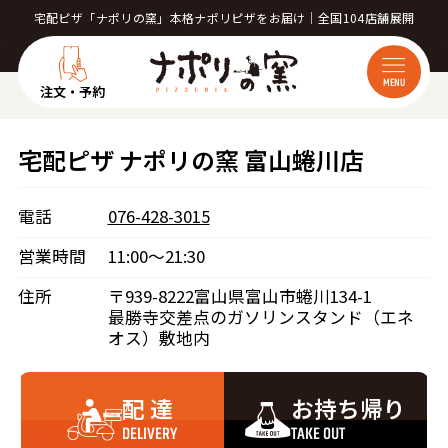
宅配ピザ「ナポリの窯」本格ナポリピザをお届け｜全国104店舗展開
MENU
注文・予約
宅配ピザ ナポリの窯 富山蜷川店
電話
076-428-3015
営業時間
11:00～21:30
住所
〒939-8222富山県富山市蜷川134-1
最勝寺交差点のガソリンスタンド（エネ
オス）敷地内
配 達
お持ち帰り
DELIVERY
TAKE OUT