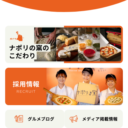
宮場町
元城町
大字安田
柳田町
柳橋町
大和町
大字山本
豊町
ゆりが丘
大字横山
四谷１丁目
四谷２丁目
四谷３丁目
米山台１丁目
米山台２丁目
米山台３丁目
米山台４丁目
米山台５丁目
米山台西
米山台東
大字両田尻
若葉町