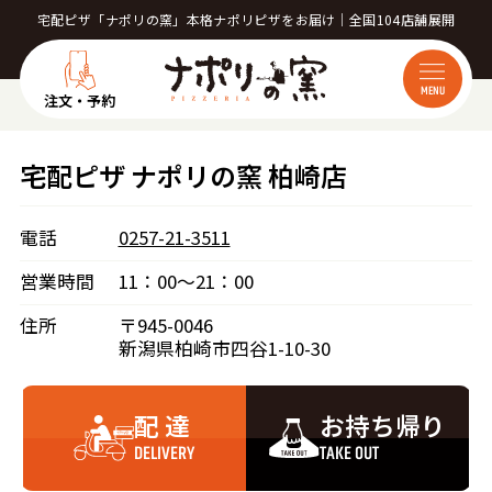
宅配ピザ「ナポリの窯」本格ナポリピザをお届け｜全国104店舗展開
MENU
注文・予約
宅配ピザ ナポリの窯 柏崎店
電話
0257-21-3511
営業時間
11：00～21：00
住所
〒945-0046
新潟県柏崎市四谷1-10-30
配 達
お持ち帰り
DELIVERY
TAKE OUT