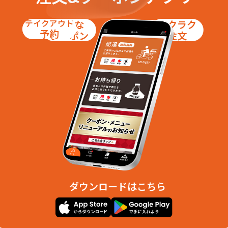
長浜町
長峰町
南光町
錦町
テイクアウト
お得な
ラクラク
西本町１丁目
西本町２丁目
予約
クーポン
注文
西本町３丁目
西港町
日石町
大字橋場
橋場町
原町
番神１丁目
番神２丁目
大字半田
半田１丁目
半田２丁目
半田３丁目
東長浜町
東原町
東本町１丁目
東本町２丁目
東本町３丁目
東港町
比角１丁目
比角２丁目
日吉町
大字枇杷島
大字藤井
大字藤橋
藤元町
北斗町
穂波町
大字堀
槇原町
松波１丁目
ダウンロードはこちら
松波２丁目
松波３丁目
松波４丁目
松美１丁目
松美２丁目
三島町
緑町
南半田