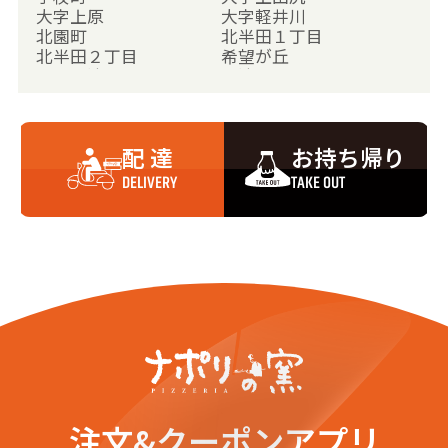
大字上原
大字軽井川
北園町
北半田１丁目
北半田２丁目
希望が丘
大字鯨波
鯨波１丁目
鯨波２丁目
鯨波３丁目
剣野町
向陽町
寿町
幸町
配 達
お持ち帰り
栄町
桜木町
大字佐藤池新田
三和町
DELIVERY
TAKE OUT
大字下田尻
城塚
城東１丁目
城東２丁目
新赤坂１丁目
新赤坂２丁目
新赤坂３丁目
新赤坂４丁目
新赤坂５丁目
新田畑
新橋
新花町
諏訪町
関町
宝町
大字田塚
田塚１丁目
田塚２丁目
田塚３丁目
田中
中央町
東の輪町
常盤台
大字中田
注文&クーポンアプリ
中浜１丁目
中浜２丁目