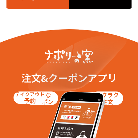
東大井１丁目
東大井２丁目
東大井３丁目
東大井４丁目
東大井５丁目
東大井６丁目
東中延１丁目
東中延２丁目
二葉２丁目
二葉３丁目
二葉４丁目
南大井１丁目
南大井２丁目
南大井３丁目
南大井４丁目
南大井５丁目
南大井６丁目
豊町３丁目
豊町４丁目
豊町５丁目
豊町６丁目
【目黒区】
注文&クーポンアプリ
大岡山２丁目
洗足１丁目
洗足２丁目
原町１丁目
テイクアウト
お得な
ラクラク
原町２丁目
南１丁目
予約
クーポン
注文
南２丁目
南３丁目
【大田区】
池上１丁目
池上２丁目
池上３丁目
池上４丁目
石川町１丁目
石川町２丁目