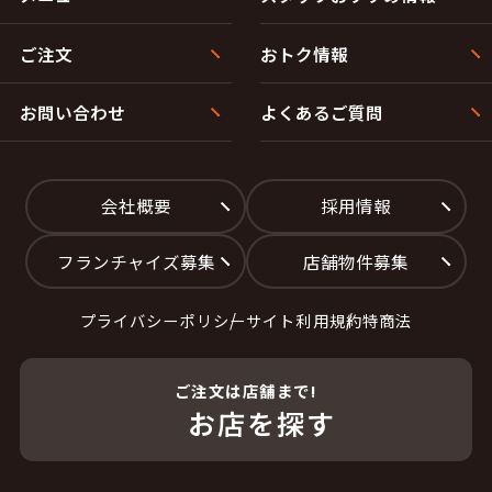
本郷通５丁目北
本郷通６丁目北
本郷通１丁目南
本郷通２丁目南
ご注文
おトク情報
本郷通３丁目南
本郷通４丁目南
本郷通５丁目南
本郷通６丁目南
本通１丁目北
本通２丁目北
お問い合わせ
よくあるご質問
本通３丁目北
本通４丁目北
本通５丁目北
本通１丁目南
本通２丁目南
本通３丁目南
本通４丁目南
本通５丁目南
会社概要
採用情報
【札幌市豊平区】
旭町１丁目
旭町２丁目
フランチャイズ募集
店舗物件募集
旭町３丁目
旭町４丁目
旭町５丁目
旭町６丁目
プライバシーポリシー
サイト利用規約
特商法
旭町７丁目
水車町１丁目
水車町２丁目
水車町３丁目
水車町４丁目
水車町５丁目
水車町６丁目
水車町７丁目
ご注文は店舗まで!
水車町８丁目
月寒中央通１丁目
お店を探す
月寒中央通２丁目
月寒中央通３丁目
月寒中央通４丁目
月寒中央通５丁目
月寒中央通６丁目
月寒中央通７丁目