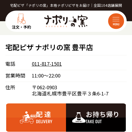
宅配ピザ「ナポリの窯」本格ナポリピザをお届け｜全国104店舗展開
MENU
注文・予約
宅配ピザ ナポリの窯 豊平店
電話
011-817-1501
営業時間
11:00～22:00
住所
〒062-0903
北海道札幌市豊平区豊平３条6-1-7
配 達
お持ち帰り
DELIVERY
TAKE OUT