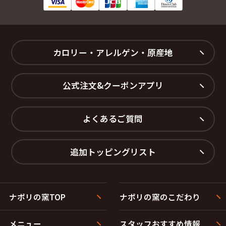
東札幌一条１丁目
東札幌一条２丁目
東札幌一条３丁目
東札幌一条４丁目
東札幌一条５丁目
東札幌一条６丁目
東札幌二条１丁目
東札幌二条２丁目
東札幌二条３丁目
東札幌二条４丁目
東札幌二条５丁目
東札幌二条６丁目
カロリー・アレルゲン・原産地
東札幌三条１丁目
東札幌三条２丁目
東札幌三条３丁目
東札幌三条４丁目
東札幌三条５丁目
東札幌三条６丁目
公式注文&クーポンアプリ
東札幌四条１丁目
東札幌四条２丁目
東札幌四条３丁目
東札幌四条４丁目
東札幌四条５丁目
東札幌四条６丁目
よくあるご質問
東札幌五条１丁目
東札幌五条２丁目
東札幌五条３丁目
東札幌五条４丁目
東札幌五条５丁目
東札幌五条６丁目
追加トッピングリスト
東札幌六条１丁目
東札幌六条２丁目
東札幌六条３丁目
東札幌六条４丁目
東札幌六条５丁目
東札幌六条６丁目
平和通１丁目北
平和通２丁目北
平和通３丁目北
平和通１丁目南
ナポリの窯TOP
ナポリの窯のこだわり
平和通２丁目南
平和通３丁目南
本郷通１丁目北
本郷通２丁目北
本郷通３丁目北
本郷通４丁目北
メニュー
スタッフおすすめ情報