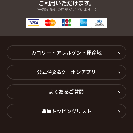
ご利用いただけます。
若葉町
（一部対象外の店舗がございます。）
【名取市】
相互台１丁目
相互台２丁目
相互台３丁目
相互台４丁目
相互台東１丁目
相互台東２丁目
高舘熊野堂字岩口下
高舘熊野堂字岩口中
高舘熊野堂字岩口南
高舘熊野堂字五反田
高舘熊野堂字五反田山
高舘熊野堂字石畑山
カロリー・アレルゲン・原産地
高舘熊野堂字谷地前下
高舘熊野堂字谷地前西
高舘熊野堂字中河原
高舘熊野堂字土手下
高舘熊野堂字八ツ口
高舘熊野堂字八ツ口前
公式注文&クーポンアプリ
高舘熊野堂字飛鳥下
高舘熊野堂字飛鳥上
高舘熊野堂字飛鳥西
高舘熊野堂字飛鳥中
高舘熊野堂字舞台下
高舘熊野堂字舞台上
よくあるご質問
高舘熊野堂字舞台中
高舘熊野堂字余方下
高舘熊野堂字余方下東
高舘熊野堂字余方上
高舘熊野堂字余方上西
高舘熊野堂字余方上東
追加トッピングリスト
高舘熊野堂字余方川端
高舘熊野堂字余方中
高舘熊野堂字余方中西
高舘熊野堂字余方中東
那智が丘１丁目
那智が丘２丁目
那智が丘３丁目
那智が丘４丁目