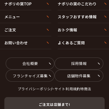
那智が丘５丁目
みどり台１丁目
ナポリの窯TOP
ナポリの窯のこだわり
みどり台２丁目
みどり台３丁目
ゆりが丘１丁目
ゆりが丘２丁目
ゆりが丘３丁目
ゆりが丘４丁目
メニュー
スタッフおすすめ情報
ゆりが丘５丁目
高舘熊野堂字大原山
高舘熊野堂字小畑山
高舘熊野堂字谷地前
ご注文
おトク情報
お問い合わせ
よくあるご質問
会社概要
採用情報
フランチャイズ募集
店舗物件募集
プライバシーポリシー
サイト利用規約
特商法
ご注文は店舗まで!