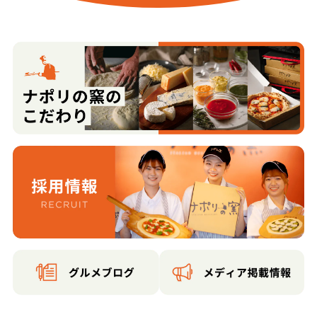
富沢字多賀社前
富沢字堀ノ内
富田字名取川
長町１丁目
長町２丁目
長町３丁目
長町４丁目
長町５丁目
長町６丁目
長町７丁目
長町８丁目
長町南１丁目
長町南２丁目
長町南３丁目
長町南４丁目
長嶺
西多賀１丁目
西多賀２丁目
西多賀３丁目
西多賀４丁目
西多賀５丁目
西中田１丁目
西中田２丁目
西中田３丁目
西中田４丁目
西中田５丁目
西中田６丁目
西中田７丁目
西の平１丁目
西の平２丁目
根岸町
八本松１丁目
八本松２丁目
東大野田
二ツ沢
松が丘
三神峯１丁目
三神峯２丁目
緑ケ丘１丁目
緑ケ丘２丁目
緑ケ丘３丁目
緑ケ丘４丁目
南大野田
茂ケ崎１丁目