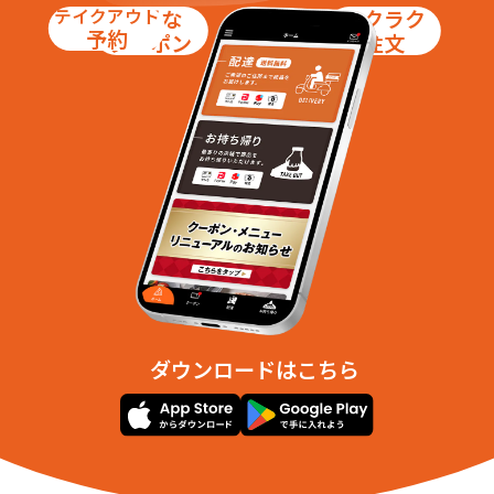
テイクアウト
お得な
ラクラク
富沢１丁目
富沢２丁目
予約
クーポン
注文
富沢３丁目
富沢４丁目
富沢西１丁目
富沢西２丁目
富沢西３丁目
富沢西４丁目
富沢西５丁目
富沢字下ノ内
富沢字下ノ内前
富沢字外河原
富沢字舘
富沢字舘東
富沢字宮崎
富沢字熊ノ前
富沢字寺城
富沢字松山
富沢字川前
富沢字川前浦
富沢字川前東
富沢字前小路
富沢字鍛冶屋敷
富沢字鍛冶屋敷前
富沢字中河原
富沢字舞台
富沢字六本松
富沢字山口
富沢南１丁目
富沢南２丁目
富田字京ノ中
富田字京ノ南
ダウンロードはこちら
富田字京ノ北
富田字京町外河原
富田字上野西
富田字上野中
富田字上野東
富田字南ノ西
富田字南ノ中
富田字南ノ東
富田字八幡西
富田字八幡中
富田字八幡東
富沢字金剛沢