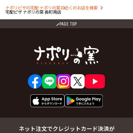
茂ケ崎２丁目
茂ケ崎３丁目
茂ケ崎４丁目
門前町
ナポリピザの宅配 ナポリの窯
お近くのお店を検索
宅配ピザ ナポリの窯 長町南店
八木山東１丁目
八木山東２丁目
八木山本町１丁目
八木山本町２丁目
八木山松波町
八木山南１丁目
PAGE TOP
八木山南２丁目
八木山南３丁目
八木山南４丁目
八木山南５丁目
八木山南６丁目
八木山弥生町
柳生１丁目
柳生２丁目
柳生３丁目
柳生４丁目
柳生５丁目
柳生６丁目
柳生７丁目
柳生字稲荷
柳生字関場
柳生字荒田
柳生字松木
柳生字上河原
柳生字川西
柳生字前原西
柳生字前原南
柳生字前原北
柳生字台
柳生字台畑
柳生字沢目
柳生字田中
柳生字土手外
柳生字南野添
柳生字北
柳生字北原
柳生字野添
柳生字台田
山田上ノ台町
山田北前町
ネット注文でクレジットカード決済が
山田新町
山田本町