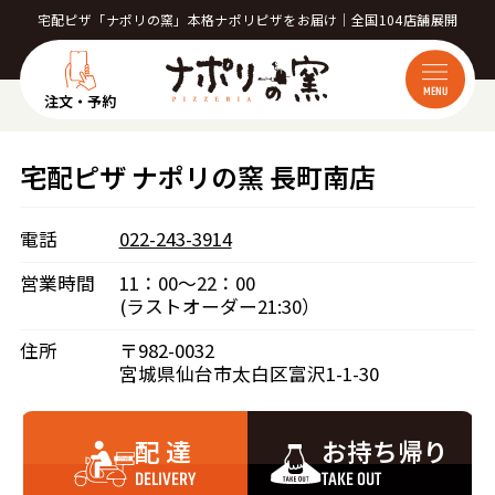
宅配ピザ「ナポリの窯」本格ナポリピザをお届け｜全国104店舗展開
MENU
注文・予約
宅配ピザ ナポリの窯 長町南店
電話
022-243-3914
営業時間
11：00～22：00
(ラストオーダー21:30）
住所
〒982-0032
宮城県仙台市太白区富沢1-1-30
配 達
お持ち帰り
DELIVERY
TAKE OUT