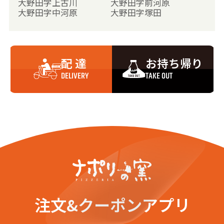
大野田字上古川
大野田字前河原
大野田字中河原
大野田字塚田
大野田字土手前
大谷地
鈎取１丁目
鈎取２丁目
鈎取３丁目
鈎取４丁目
鈎取本町１丁目
鈎取本町２丁目
配 達
お持ち帰り
鈎取字一本杉
鈎取字御堂平
鈎取字向原前
鈎取字新田町
DELIVERY
TAKE OUT
鈎取字谷地田
鈎取字青木塒
鈎取字西根添
鈎取字東根添
鈎取字町
鹿野１丁目
鹿野２丁目
鹿野３丁目
鹿野本町
上野山１丁目
恵和町
郡山１丁目
郡山２丁目
郡山３丁目
郡山４丁目
郡山５丁目
郡山６丁目
郡山７丁目
郡山８丁目
金剛沢１丁目
金剛沢２丁目
金剛沢３丁目
桜木町
砂押町
注文&クーポンアプリ
砂押南町
諏訪町
太子堂
土手内１丁目
土手内２丁目
土手内３丁目