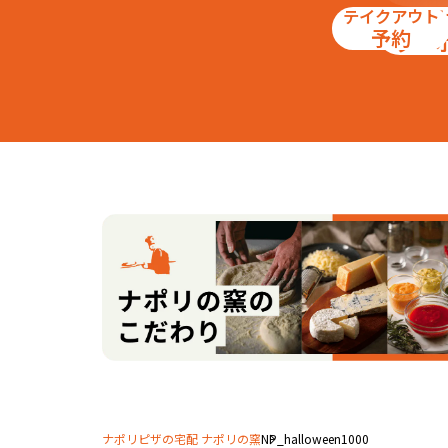
テイクアウト
お得
予約
クー
ナポリピザの宅配 ナポリの窯
NP_halloween1000