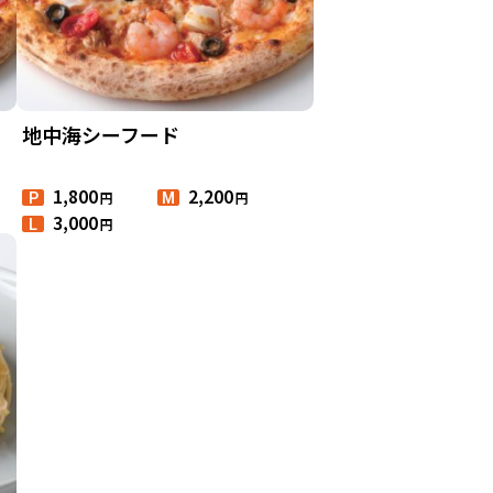
地中海シーフード
1,800
2,200
円
円
P
M
3,000
円
L