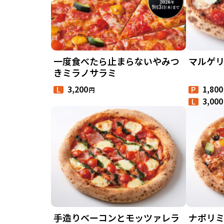
一度食べたら止まらないやみつ
マルゲ
きミラノサラミ
3,200
1,800
円
L
P
3,000
L
手造りベーコンとモッツァレラ
ナポリ