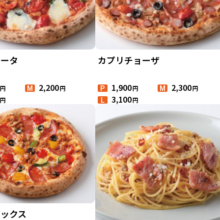
リータ
カプリチョーザ
2,200
1,900
2,300
円
円
円
円
M
P
M
3,100
円
円
L
ミックス