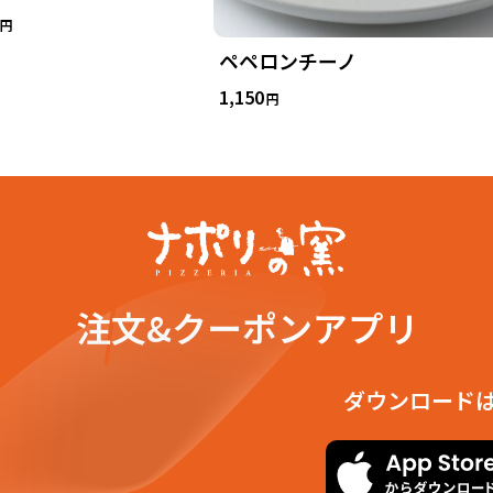
円
ペペロンチーノ
1,150
円
注文&クーポンアプリ
ダウンロード