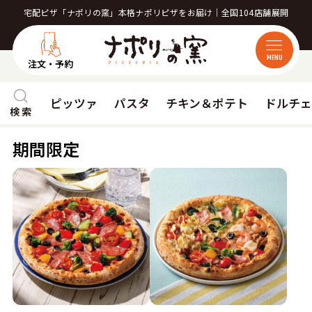
宅配ピザ「ナポリの窯」本格ナポリピザをお届け｜全国104店舗展開
MENU
注文・予約
ピッツァ
パスタ
チキン＆ポテト
ドルチ
検 索
期間限定