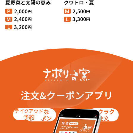
夏野菜と太陽の恵み
クワトロ・夏
2,000
2,500
円
円
P
M
2,400
3,300
円
円
M
L
3,200
円
L
注文&クーポンアプリ
テイクアウト
お得な
ラクラク
予約
クーポン
注文