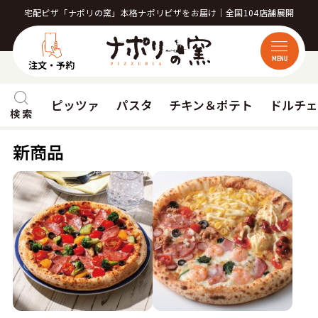
宅配ピザ「ナポリの窯」本格ナポリピザをお届け｜全国104店舗展開
MENU
注文・予約
ピッツァ
パスタ
チキン＆ポテト
ドルチ
検 索
新商品