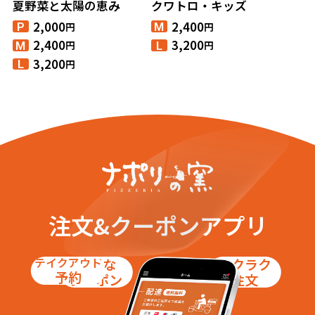
夏野菜と太陽の恵み
クワトロ・キッズ
2,000
2,400
円
円
P
M
2,400
3,200
円
円
M
L
3,200
円
L
注文&クーポンアプリ
テイクアウト
お得な
ラクラク
予約
クーポン
注文