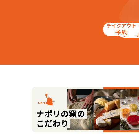
テイクアウト
お得
予約
クー