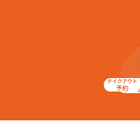
テイクアウト
お得
予約
クー