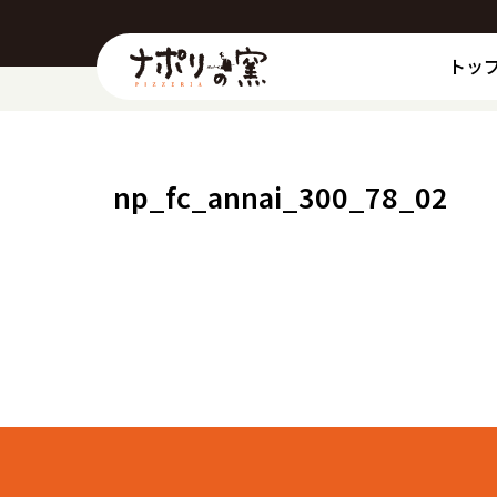
トッ
np_fc_annai_300_78_02