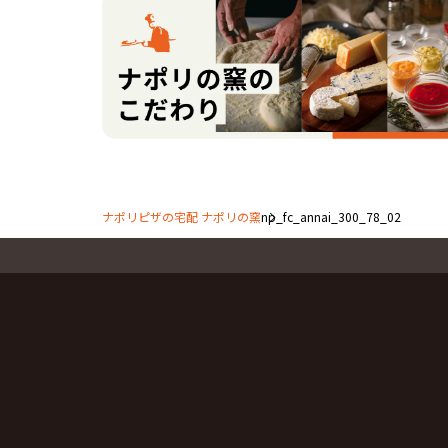
ナポリピザの宅配 ナポリの窯
np_fc_annai_300_78_02