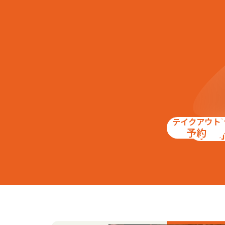
テイクアウト
お得
予約
クー