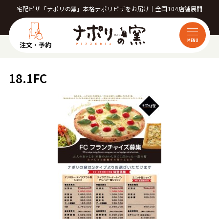
宅配ピザ「ナポリの窯」本格ナポリピザをお届け｜全国104店舗展開
MENU
注文・予約
18.1FC