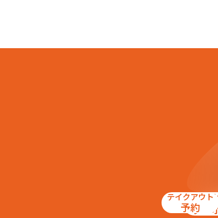
テイクアウト
お得
予約
クー