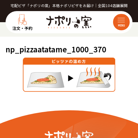
宅配ピザ「ナポリの窯」本格ナポリピザをお届け｜全国104店舗展開
MENU
注文・予約
np_pizzaatatame_1000_370