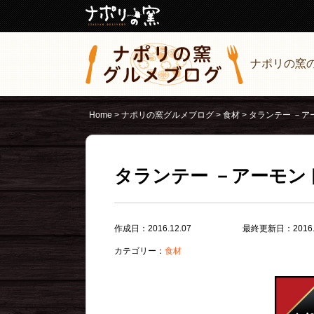
ナポリの窯
Home
>
ナポリの窯グルメブログ
>
食材
>
タランテー －
タランテー －アーモ
作成日：2016.12.07
最終更新日：2016.1
カテゴリー：
食材