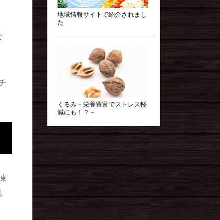
地域情報サイトで紹介されまし
た
な
チ
くるみ－栄養豊富でストレス軽
減にも！？－
凍
乳