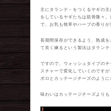
主にタランテ－をつくるヤギの主
をしているヤギたちは筋骨隆々。
で、お乳も牧草やハーブの香りが
長期間保存ができるよう、熟成を
て良く練るという製法はタランテ
ですので、ウォッシュタイプのチ
スチャーで変化していくのですが
ポロとカッテージチーズのように
味わいはカッテージチーズよりも