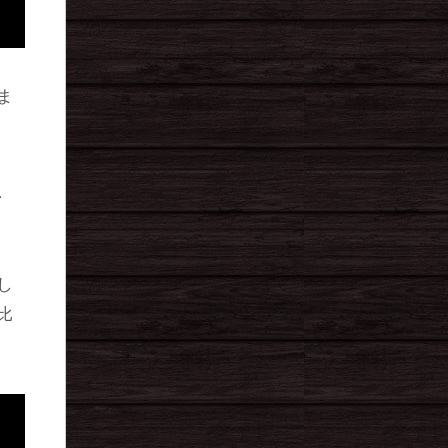
ま
、
し
比