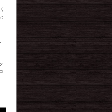
活
の
え
ク
ロ