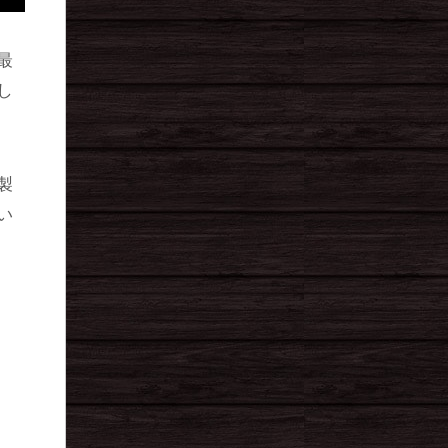
最
し
製
い