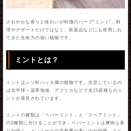
さわやかな香りと味わいが特徴のハーブ“ミント”。料
理やデザートだけではなく、医薬品などにも使用しれ
てきた生命力の強い植物です。
ミントとは？
ミントはシソ科ハッカ属の植物です。生息しているの
は北半球～温帯地域、アフリカなどで全25原種ものミ
ントが発見されています。
ミントの種類は「ペパーミント」と「スペアミント」
の2種類に分けることができ、ペパーミントは爽快な香
りが強く、メントールの含有量が多いのが特徴。スペ