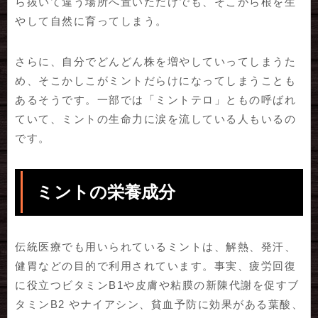
ら抜いて違う場所へ置いただけでも、そこから根を生
やして自然に育ってしまう。
さらに、自分でどんどん株を増やしていってしまうた
め、そこかしこがミントだらけになってしまうことも
あるそうです。一部では「ミントテロ」ともの呼ばれ
ていて、ミントの生命力に涙を流している人もいるの
です。
ミントの栄養成分
伝統医療でも用いられているミントは、解熱、発汗、
健胃などの目的で利用されています。事実、疲労回復
に役立つビタミンB1や皮膚や粘膜の新陳代謝を促すブ
タミンB2 やナイアシン、貧血予防に効果がある葉酸、