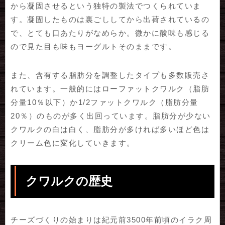
から凝固させるという独特の製法でつくられていま
す。凝固したものは裏ごししてから出荷されているの
で、とても口あたりがなめらか。微かに酸味も感じる
ので見た目も味もヨーグルトそのままです。
また、含有する脂肪分を調整したタイプも多数販売さ
れています。一般的にはローファットクワルク（脂肪
分量10％以下）か1/2ファットクワルク（脂肪分量
20％）のものが多く出回っています。脂肪分が少ない
クワルクの白は白く、脂肪分が多ければ多いほど色は
クリーム色に変化していきます。
クワルクの歴史
チーズづくりの始まりは紀元前3500年前頃のイラク周