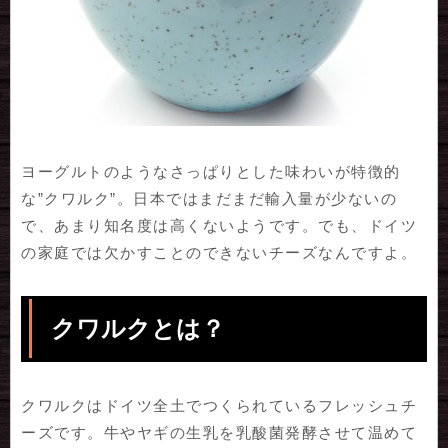
ヨーグルトのようなさっぱりとした味わいが特徴的
な”クワルク”。日本ではまだまだ輸入量が少ないの
で、あまり知名度は高くないようです。でも、ドイツ
の家庭では欠かすことのできないチーズなんですよ。
クワルクとは？
クワルクはドイツ全土でつくられているフレッシュチ
ーズです。牛やヤギの生乳を乳酸菌発酵させて温めて